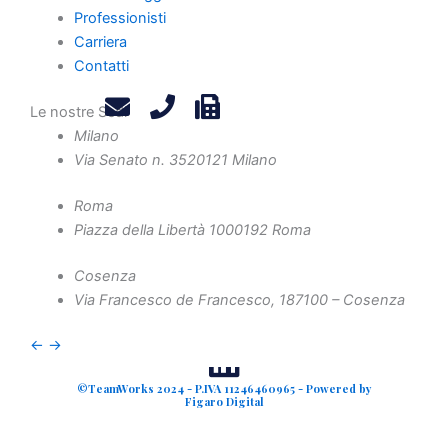
Privacy Policy
Professionisti
Legals
Carriera
Attività
Contatti
Diritto Societario
Le nostre Sedi
Diritto Tributario
Milano
Diritto Amministrativo
Via Senato n. 35
20121 Milano
Diritto Penale
Crisi d'Impresa
Roma
Piazza della Libertà 10
00192 Roma
Contenzioso Civile e Arbitrati
Valutazione d'Azienda e Operazioni Straordinarie
Cosenza
Via Francesco de Francesco, 1
87100 – Cosenza
Finanza Agevolata
←
→
©TeamWorks 2024 - P.IVA 11246460965 - Powered by
Figaro Digital