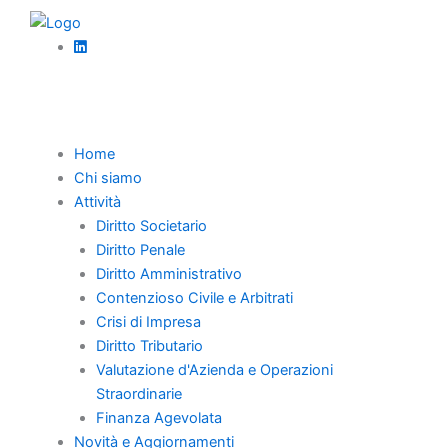
Vai
News
al
SCISSIONE ASIMMETRICA E SCISSIONE NON
contenuto
PROPORZIONALE
Home
Chi siamo
Attività
Diritto Societario
Diritto Penale
Home
Diritto Amministrativo
Contenzioso Civile e Arbitrati
Chi Siamo
Crisi di Impresa
Professionisti
Diritto Tributario
Novità e Aggiornamenti
Valutazione d'Azienda e Operazioni
Straordinarie
Carriera
Finanza Agevolata
Contatti
Novità e Aggiornamenti