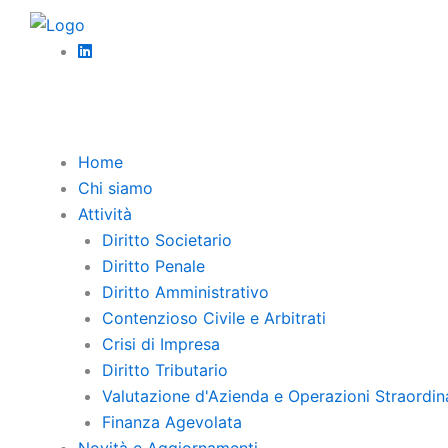
Vai
Diritto amministrativo
al
Credito d’Imposta Mezzogiorno: I Pr
contenuto
Home
Chi siamo
Attività
Diritto Societario
Diritto Penale
Diritto Amministrativo
Contenzioso Civile e Arbitrati
Crisi di Impresa
Diritto Tributario
Valutazione d'Azienda e Operazioni Straordin
Finanza Agevolata
Novità e Aggiornamenti