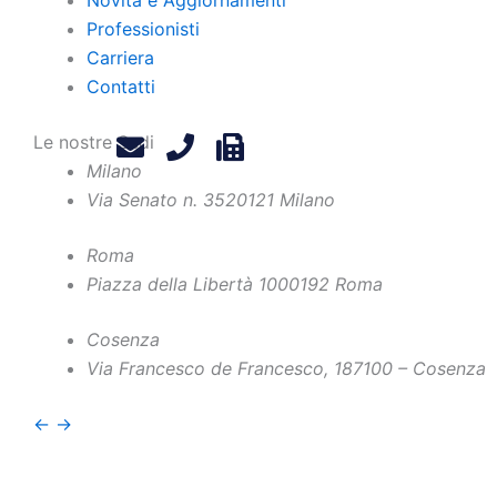
Professionisti
Carriera
Contatti
Le nostre Sedi
Milano
Via Senato n. 35
20121 Milano
Roma
Piazza della Libertà 10
00192 Roma
Home
Chi Siamo
Contatti
Cosenza
Via Francesco de Francesco, 1
87100 – Cosenza
Professionisti
Privacy Policy
Novità e Aggiornamenti
Legals
←
→
Carriera