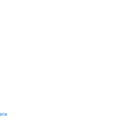
ofessionisti Possono Difendersi
arie