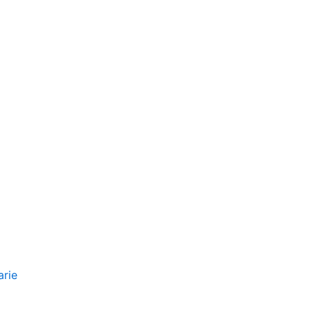
 VERSAMENTO DEI TRIBUTI
arie