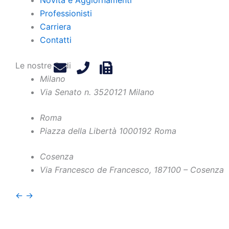
Professionisti
Carriera
Contatti
Le nostre Sedi
Milano
Via Senato n. 35
20121 Milano
Roma
Piazza della Libertà 10
00192 Roma
Home
Chi Siamo
Contatti
Cosenza
Via Francesco de Francesco, 1
87100 – Cosenza
Professionisti
Privacy Policy
Novità e Aggiornamenti
Legals
←
→
Carriera