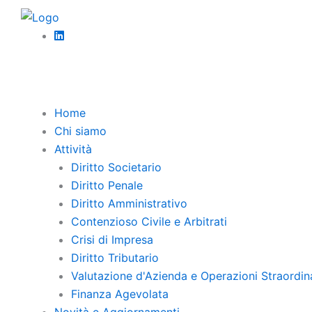
Vai
News
al
BANCAROTTA IMPROPRIA E OMESSO
contenuto
Home
Chi siamo
Attività
Diritto Societario
Diritto Penale
Diritto Amministrativo
Contenzioso Civile e Arbitrati
Crisi di Impresa
Diritto Tributario
Valutazione d'Azienda e Operazioni Straordin
Finanza Agevolata
Novità e Aggiornamenti