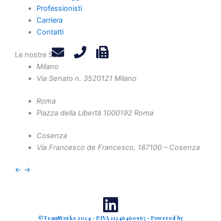
Professionisti
Contatti
Carriera
Privacy Policy
Contatti
Legals
Attività
Le nostre Sedi
Milano
Diritto Societario
Via Senato n. 35
20121 Milano
Diritto Tributario
Diritto Amministrativo
Roma
Piazza della Libertà 10
00192 Roma
Diritto Penale
Crisi d'Impresa
Cosenza
Contenzioso Civile e Arbitrati
Via Francesco de Francesco, 1
87100 – Cosenza
Valutazione d'Azienda e Operazioni Straordinarie
←
→
Finanza Agevolata
©TeamWorks 2024 - P.IVA 11246460965 - Powered by