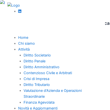
Vai
al
,
contenuto
Crisi d’impresa
News
Eccezione revocatoria dell’ipoteca nella verifica
del passivo
Home
Nella procedura di sovraindebitamento ex L. 3/2012 il
Chi siamo
liquidatore può sollevare l’eccezione revocatoria ordinaria
Attività
dell’ipoteca durante la verifica dello stato passivo.
Diritto Societario
Diritto Penale
Diritto Amministrativo
Contenzioso Civile e Arbitrati
Crisi di Impresa
Home
Diritto Tributario
Chi Siamo
Valutazione d'Azienda e Operazioni
Professionisti
Straordinarie
Novità e Aggiornamenti
Finanza Agevolata
Novità e Aggiornamenti
Carriera