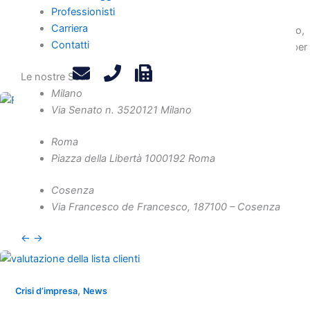
Professionisti
Carriera
La Cassazione: in caso di ristrutturazione del debito tributario,
Contatti
la confisca per equivalente va ridotta al nuovo ammontare, per
rispettare proporzionalità e no doppia sanzione.
Le nostre Sedi
Milano
Via Senato n. 35
20121 Milano
,
,
Crisi d’impresa
Diritto societario
News
Roma
Finanziamenti soci: la postergazione resta
Piazza della Libertà 10
00192 Roma
anche dopo l’uscita
Cosenza
Il credito postergato del socio resta tale anche se esce dalla
Via Francesco de Francesco, 1
87100 – Cosenza
società.
←
→
,
Crisi d’impresa
News