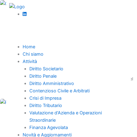
Vai
al
,
contenuto
Diritto societario
News
Il credito da finanziamento soci e la
compensazione fallimentare nella recente
pronuncia della Cassazione (Cass. civ., Sez. I,
Home
27 gennaio 2025, n. 1865)
Chi siamo
Attività
La Cassazione esclude la compensazione fallimentare del
Diritto Societario
credito da finanziamento soci postergato, ritenendolo
Diritto Penale
giuridicamente inesigibile ex art. 2467 c.c., anche alla luce del
Diritto Amministrativo
CCI.
Contenzioso Civile e Arbitrati
Crisi di Impresa
Diritto Tributario
Valutazione d'Azienda e Operazioni
,
Diritto societario
News
Straordinarie
Roma boccia il PRO solo liquidatorio: servono
Finanza Agevolata
piani con continuità
Novità e Aggiornamenti