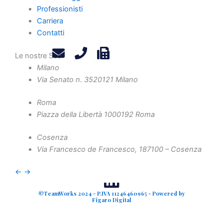
Privacy Policy
Professionisti
Legals
Carriera
Attività
Contatti
Diritto Societario
Le nostre Sedi
Diritto Tributario
Milano
Diritto Amministrativo
Via Senato n. 35
20121 Milano
Diritto Penale
Crisi d'Impresa
Roma
Piazza della Libertà 10
00192 Roma
Contenzioso Civile e Arbitrati
Valutazione d'Azienda e Operazioni Straordinarie
Cosenza
Via Francesco de Francesco, 1
87100 – Cosenza
Finanza Agevolata
←
→
©TeamWorks 2024 - P.IVA 11246460965 - Powered by
Figaro Digital