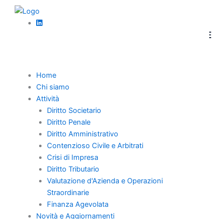
Vai
News
al
SANZIONI AMMINISTRATIVE: DIFETTO DI
contenuto
LEGITTIMAZIONE PASSIVA PERSONA FISICA E
OBBLIGAZIONE SOLIDALE SOCIETA’
Home
Chi siamo
Attività
Diritto Societario
Diritto Penale
Home
Diritto Amministrativo
Contenzioso Civile e Arbitrati
Chi Siamo
Crisi di Impresa
Professionisti
Diritto Tributario
Novità e Aggiornamenti
Valutazione d'Azienda e Operazioni
Straordinarie
Carriera
Finanza Agevolata
Contatti
Novità e Aggiornamenti