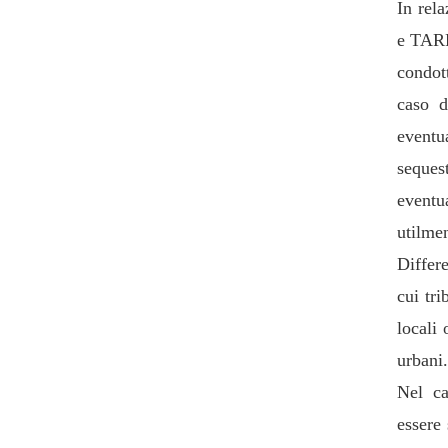
In rela
e TARE
condot
caso d
eventu
seques
eventu
utilmen
Differe
cui tr
locali 
urbani.
Nel ca
essere