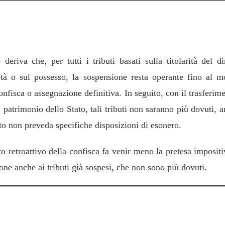
clusione dell’imposizione in caso di confisc
deriva che, per tutti i tributi basati sulla titolarità del di
età o sul possesso, la sospensione resta operante fino al 
onfisca o assegnazione definitiva. In seguito, con il trasferim
 patrimonio dello Stato, tali tributi non saranno più dovuti, 
uto non preveda specifiche disposizioni di esonero.
to retroattivo della confisca fa venir meno la pretesa imposit
one anche ai tributi già sospesi, che non sono più dovuti.
enzioni previste dalla normativa vigente