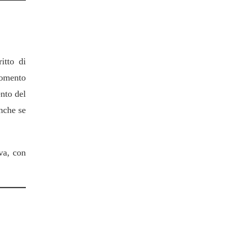
a
ritto di
momento
ento del
anche se
iva, con