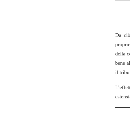
4. Es
Da ciò 
propri
della c
bene al
il trib
L’effet
estensi
5. Es