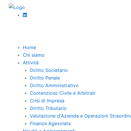
Vai
al
contenuto
Torna Indi
Home
Chi siamo
Attività
I t
Diritto Societario
Diritto Penale
so
Diritto Amministrativo
Contenzioso Civile e Arbitrati
co
Crisi di Impresa
Diritto Tributario
Valutazione d'Azienda e Operazioni Straordin
Finanza Agevolata
A cura
Novità e Aggiornamenti