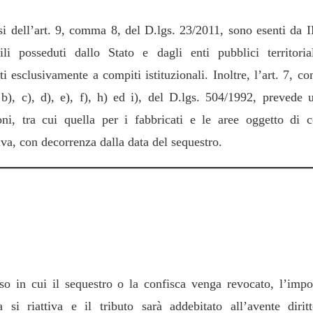
si dell’art. 9, comma 8, del D.lgs. 23/2011, sono esenti da 
li posseduti dallo Stato e dagli enti pubblici territoria
ti esclusivamente a compiti istituzionali. Inoltre, l’art. 7, 
 b), c), d), e), f), h) ed i), del D.lgs. 504/1992, prevede u
oni, tra cui quella per i fabbricati e le aree oggetto di c
iva, con decorrenza dalla data del sequestro.
voca del sequestro o della confisca e riprist
’imposizione
so in cui il sequestro o la confisca venga revocato, l’impo
a si riattiva e il tributo sarà addebitato all’avente dirit