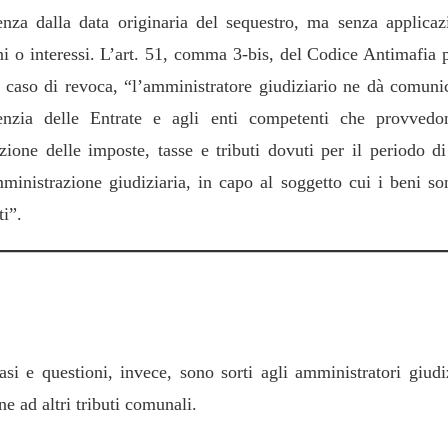
enza dalla data originaria del sequestro, ma senza applicaz
ni o interessi. L’art. 51, comma 3-bis, del Codice Antimafia 
n caso di revoca, “l’amministratore giudiziario ne dà comuni
enzia delle Entrate e agli enti competenti che provvedo
azione delle imposte, tasse e tributi dovuti per il periodo di
mministrazione giudiziaria, in capo al soggetto cui i beni son
ti”.
tre questioni applicative emerse nella prassi
asi e questioni, invece, sono sorti agli amministratori giudi
ne ad altri tributi comunali.