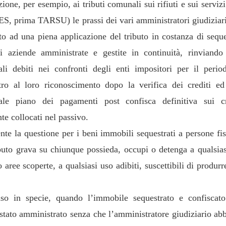
zione, per esempio, ai tributi comunali sui rifiuti e sui servi
S, prima TARSU) le prassi dei vari amministratori giudiziar
to ad una piena applicazione del tributo in costanza di seque
i aziende amministrate e gestite in continuità, rinviando
ali debiti nei confronti degli enti impositori per il perio
tro al loro riconoscimento dopo la verifica dei crediti e
ale piano dei pagamenti post confisca definitiva sui cr
te collocati nel passivo.
nte la questione per i beni immobili sequestrati a persone fis
ibuto grava su chiunque possieda, occupi o detenga a qualsiasi
o aree scoperte, a qualsiasi uso adibiti, suscettibili di produrre
so in specie, quando l’immobile sequestrato e confiscato 
 stato amministrato senza che l’amministratore giudiziario abb