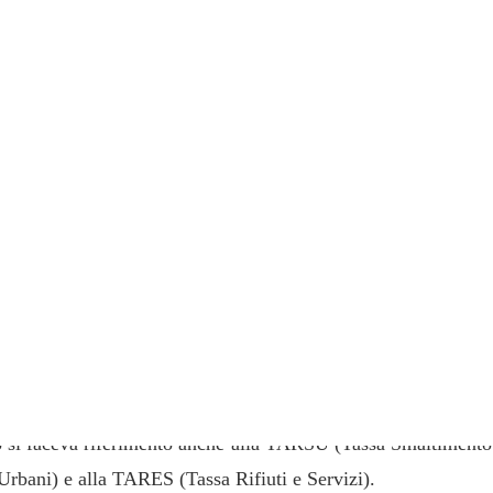
troduzione: natura e tipologie dei tributi loca
uti locali rappresentano fondi di finanziamento per i servizi 
enti locali. Tra i principali si annoverano: l’Imposta Mun
(IMU), la Tassa sui Rifiuti (TARI), i tributi sui servizi c
sibili (TASI) e la Tassa per l’Occupazione di Spazi ed Aree Pu
). Alcuni di questi tributi rientrano nella più ampia ca
mposta Unica Comunale (IUC), che include TASI, IMU e T
o si faceva riferimento anche alla TARSU (Tassa Smaltimento 
Urbani) e alla TARES (Tassa Rifiuti e Servizi).