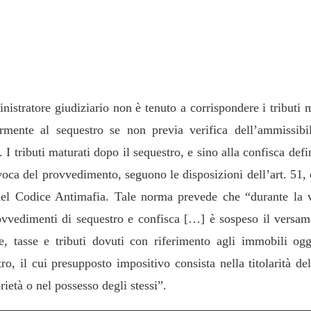
ospensione e pagamento dei tributi dopo il
estro
istratore giudiziario non è tenuto a corrispondere i tributi 
ormente al sequestro se non previa verifica dell’ammissibil
. I tributi maturati dopo il sequestro, e sino alla confisca defi
evoca del provvedimento, seguono le disposizioni dell’art. 51
del Codice Antimafia. Tale norma prevede che “durante la 
ovvedimenti di sequestro e confisca […] è sospeso il versam
e, tasse e tributi dovuti con riferimento agli immobili ogg
ro, il cui presupposto impositivo consista nella titolarità del
rietà o nel possesso degli stessi”.