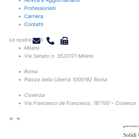
Professionisti
Carriera
Contatti
Le nostre Sedi
1. In
Milano
Via Senato n. 35
20121 Milano
I trib
Roma
dagli 
Piazza della Libertà 10
00192 Roma
Unica 
Cosenza
indivi
Via Francesco de Francesco, 1
87100 – Cosenza
(TOSAP
dell’I
←
→
passat
Solidi 