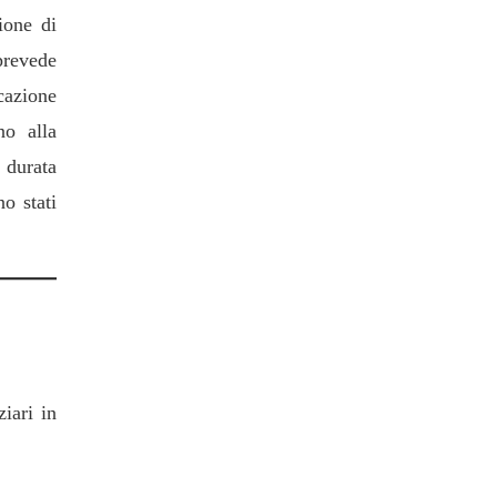
ione di
prevede
cazione
no alla
 durata
o stati
ziari in