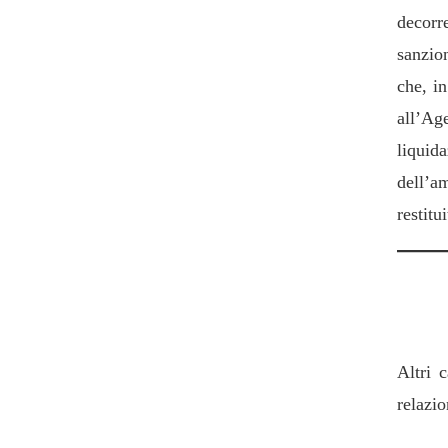
decorr
sanzio
che, i
all’Ag
liquid
dell’a
restitui
7. Al
Altri c
relazio