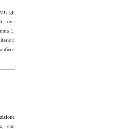
IMU gli
li, ove
comma 1,
lteriori
onfisca
ino
sizione
to, con