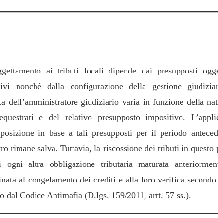
esupposti soggettivi e oggettivi di imposizi
ggettamento ai tributi locali dipende dai presupposti ogge
tivi nonché dalla configurazione della gestione giudizia
ta dell’amministratore giudiziario varia in funzione della nat
equestrati e del relativo presupposto impositivo. L’appli
mposizione in base a tali presupposti per il periodo anteced
ro rimane salva. Tuttavia, la riscossione dei tributi in questo
 ogni altra obbligazione tributaria maturata anteriorme
inata al congelamento dei crediti e alla loro verifica secondo
o dal Codice Antimafia (D.lgs. 159/2011, artt. 57 ss.).