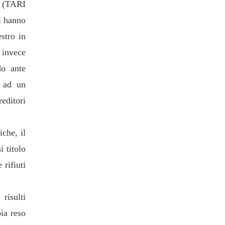
zi (TARI
i hanno
stro in
 invece
do ante
d ad un
editori
iche, il
 titolo
 rifiuti
risulti
ia reso