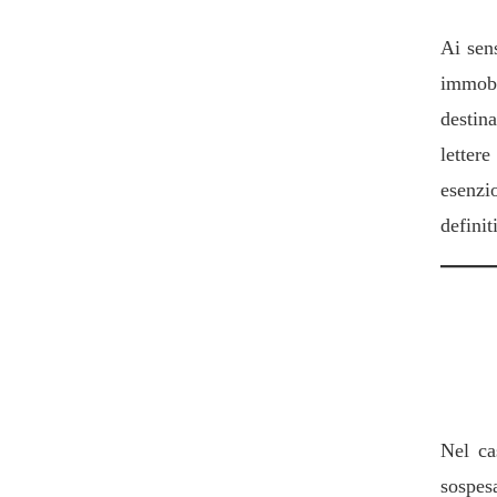
Ai sen
immobi
destina
lettere
esenzi
definit
6. Re
dell
Nel ca
sospes