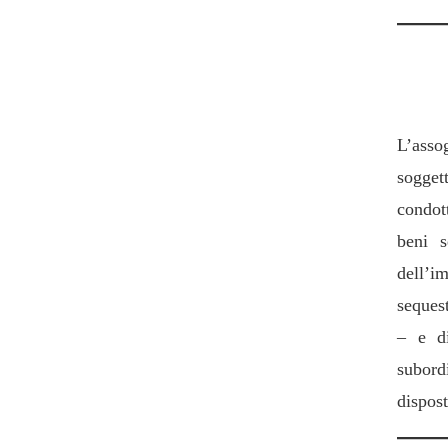
2. Pr
L’asso
sogget
condot
beni s
dell’i
sequest
– e di
subord
dispost