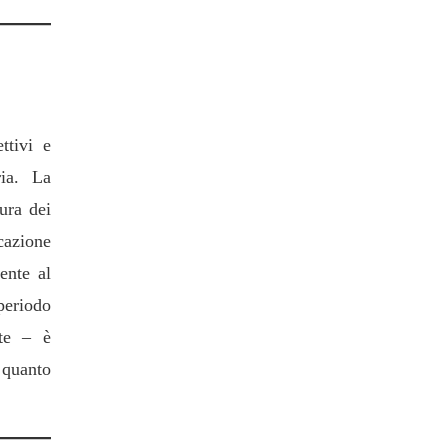
one
ttivi e
ria. La
ura dei
cazione
ente al
 periodo
nte – è
 quanto