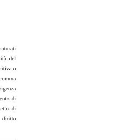
maturati
ità del
nitiva o
, comma
vigenza
ento di
etto di
 diritto