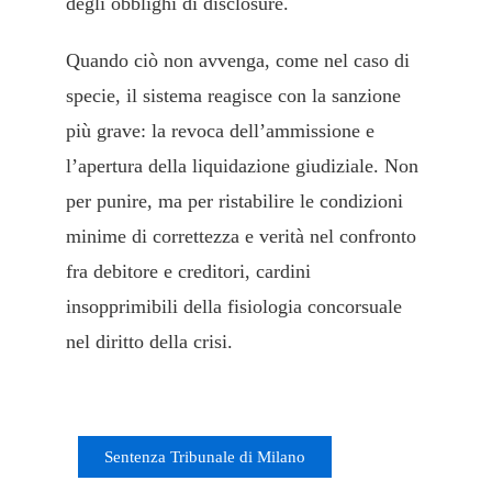
degli obblighi di disclosure.
Quando ciò non avvenga, come nel caso di
specie, il sistema reagisce con la sanzione
più grave: la revoca dell’ammissione e
l’apertura della liquidazione giudiziale. Non
per punire, ma per ristabilire le condizioni
minime di correttezza e verità nel confronto
fra debitore e creditori, cardini
insopprimibili della fisiologia concorsuale
nel diritto della crisi.
trib-milano-22-aprile-2025-pres-est-de-
simone_removed_cropped
Sentenza Tribunale di Milano