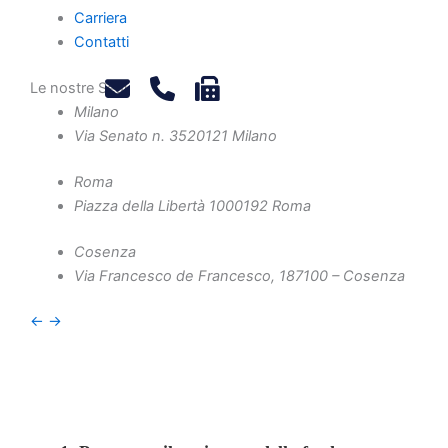
considerazioni
Carriera
Contatti
sistematiche a
margine di Trib.
Le nostre Sedi
Milano
Milano, 22 aprile
Via Senato n. 35
20121 Milano
2025, Pres. est. De
Roma
Piazza della Libertà 10
00192 Roma
Simone
Cosenza
Via Francesco de Francesco, 1
87100 – Cosenza
di Marco Cavaliere.
←
→