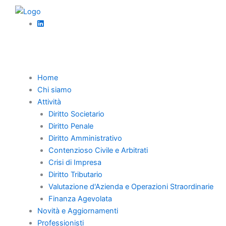
Vai
al
contenuto
Torna Indietro
Home
Chi siamo
La revoca
Attività
Diritto Societario
dell’ammissione al
Diritto Penale
Diritto Amministrativo
concordato
Contenzioso Civile e Arbitrati
semplificato per
Crisi di Impresa
Diritto Tributario
atti di frode
Valutazione d'Azienda e Operazioni Straordinarie
Finanza Agevolata
informativa:
Novità e Aggiornamenti
Professionisti