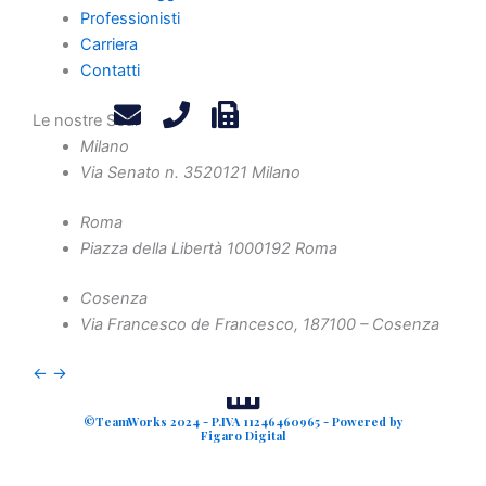
Privacy Policy
Professionisti
Legals
Carriera
Attività
Contatti
Diritto Societario
Le nostre Sedi
Diritto Tributario
Milano
Diritto Amministrativo
Via Senato n. 35
20121 Milano
Diritto Penale
Roma
Crisi d'Impresa
Piazza della Libertà 10
00192 Roma
Contenzioso Civile e Arbitrati
Valutazione d'Azienda e Operazioni Straordinarie
Cosenza
Via Francesco de Francesco, 1
87100 – Cosenza
Finanza Agevolata
←
→
©TeamWorks 2024 - P.IVA 11246460965 - Powered by
Figaro Digital