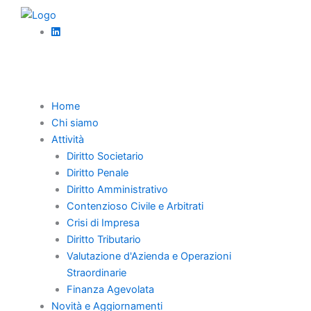
Vai
Crisi d’impresa
al
La cessione d’azienda nella liquidazione
contenuto
giudiziale
Home
Chi siamo
Attività
Diritto Societario
Diritto Penale
Home
Diritto Amministrativo
Contenzioso Civile e Arbitrati
Chi Siamo
Crisi di Impresa
Professionisti
Diritto Tributario
Novità e Aggiornamenti
Valutazione d'Azienda e Operazioni
Straordinarie
Carriera
Finanza Agevolata
Contatti
Novità e Aggiornamenti