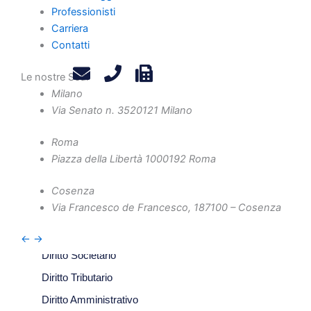
Professionisti
Carriera
Contatti
Home
Le nostre Sedi
Milano
Chi Siamo
Via Senato n. 35
20121 Milano
Professionisti
Novità e Aggiornamenti
Roma
Piazza della Libertà 10
00192 Roma
Carriera
Contatti
Cosenza
Privacy Policy
Via Francesco de Francesco, 1
87100 – Cosenza
Legals
Attività
←
→
Diritto Societario
Diritto Tributario
Diritto Amministrativo