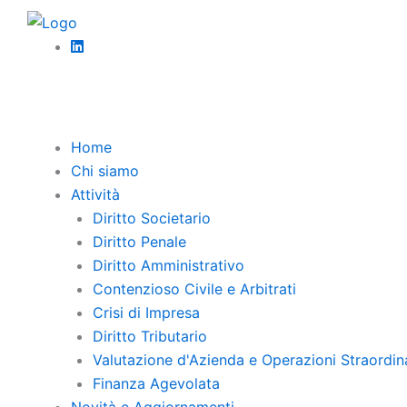
Vai
News
al
Credi
contenuto
La Cor
diritto
Home
Chi siamo
News
Attività
Le Penali Statutarie: Protezione e D
Diritto Societario
Diritto Penale
Diritto Amministrativo
Contenzioso Civile e Arbitrati
Crisi di Impresa
Diritto Tributario
Valutazione d'Azienda e Operazioni Straordin
Finanza Agevolata
Novità e Aggiornamenti