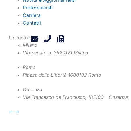
Professionisti
Carriera
Contatti
Le nostre Sedi
Milano
Via Senato n. 35
20121 Milano
Roma
Piazza della Libertà 10
00192 Roma
Home
Chi Siamo
Contatti
Cosenza
Via Francesco de Francesco, 1
87100 – Cosenza
Professionisti
Privacy Policy
Novità e Aggiornamenti
Legals
←
→
Carriera