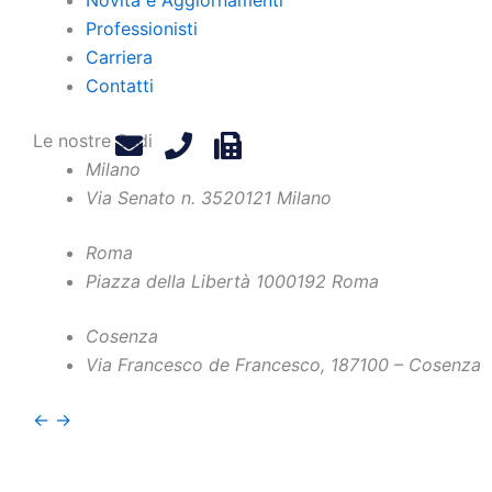
Professionisti
Carriera
Contatti
Le nostre Sedi
Milano
Via Senato n. 35
20121 Milano
Roma
Piazza della Libertà 10
00192 Roma
Home
Chi Siamo
Contatti
Cosenza
Via Francesco de Francesco, 1
87100 – Cosenza
Professionisti
Privacy Policy
Novità e Aggiornamenti
Legals
←
→
Carriera