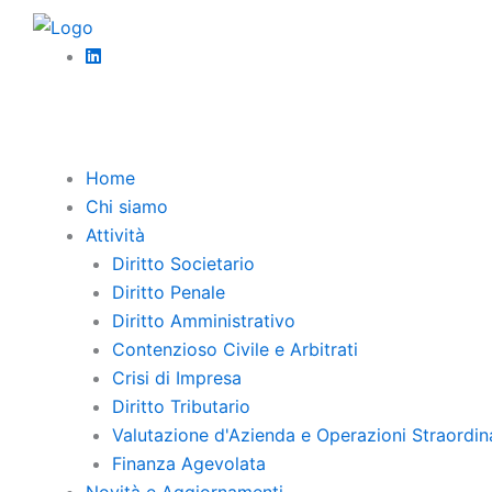
Vai
Diritto 
al
Recap
contenuto
Nel co
liquida
Home
Chi siamo
,
Finanza agevolata
News
Attività
Agevolazioni Fiscali per le Aziende 
Diritto Societario
Diritto Penale
Diritto Amministrativo
Crisi d’impresa
Contenzioso Civile e Arbitrati
Crisi di Impresa
Composizione negoziata: un’opportun
Diritto Tributario
Valutazione d'Azienda e Operazioni Straordin
Finanza Agevolata
Novità e Aggiornamenti