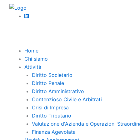
Vai
al
contenuto
Home
Chi siamo
Attività
Diritto Societario
Diritto Penale
Valutazio
Diritto Amministrativo
Contenzioso Civile e Arbitrati
Crisi di Impresa
Diritto Tributario
Valutazione d'Azienda e Operazioni Straordin
La valutazione della
Finanza Agevolata
lista clienti
Novità e Aggiornamenti