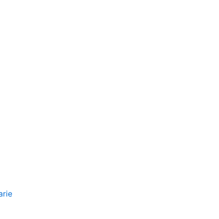
ne d'Azienda e Operazioni Stra
arie
La responsabilità del