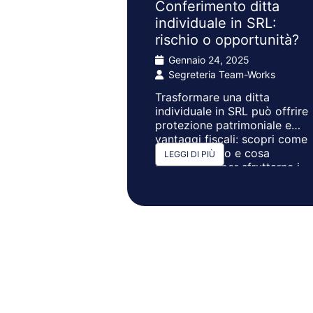
Conferimento ditta
individuale in SRL:
rischio o opportunità?
Gennaio 24, 2025
Segreteria Team-Works
Trasformare una ditta
individuale in SRL può offrire
protezione patrimoniale e
vantaggi fiscali: scopri come
farlo al meglio e cosa
LEGGI DI PIÙ
considerare per sfruttarne i
vantaggi con l’applicazione di
un legittimo risparmio
d’imposta.