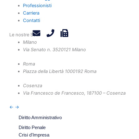
Professionisti
Carriera
Home
Contatti
Chi Siamo
Le nostre Sedi
Professionisti
Milano
Novità e Aggiornamenti
Via Senato n. 35
20121 Milano
Carriera
Contatti
Roma
Piazza della Libertà 10
00192 Roma
Privacy Policy
Legals
Cosenza
Attività
Via Francesco de Francesco, 1
87100 – Cosenza
Diritto Societario
←
→
Diritto Tributario
Diritto Amministrativo
Diritto Penale
Crisi d'Impresa