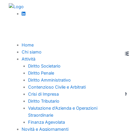
Vai
News
al
LIMITI AL SEQUESTRO DI DISPOSITIVI
contenuto
ELETTRONICI
News
Home
Chi siamo
ACCERTAMENTO IMU AREE EDIFICABILI: COME
Attività
DIFENDERSI
Diritto Societario
Diritto Penale
Diritto Amministrativo
Diritto tributario
Contenzioso Civile e Arbitrati
Accertamento fiscale per utili da ristretta base
Crisi di Impresa
azionaria
Diritto Tributario
Valutazione d'Azienda e Operazioni
Riproduzione riservata
Straordinarie
Finanza Agevolata
Novità e Aggiornamenti