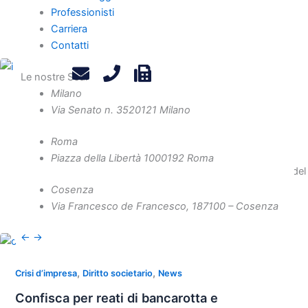
Professionisti
bilancio e prosecuzione illegittima dell’attività, con focus su
Carriera
criteri di danno e doveri degli amministratori.
Contatti
Le nostre Sedi
Milano
,
,
Diritto amministrativo
Diritto societario
News
Via Senato n. 35
20121 Milano
Interruzione del nesso causale tra condotta
datoriale ed infortunio
Roma
Piazza della Libertà 10
00192 Roma
La Cassazione annulla l’assoluzione del datore: la condotta del
lavoratore non interrompe il nesso causale se manca
Cosenza
formazione sui rischi legati alla macchina usata.
Via Francesco de Francesco, 1
87100 – Cosenza
←
→
,
,
Crisi d’impresa
Diritto societario
News
Confisca per reati di bancarotta e