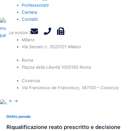
Professionisti
arricchimento personale del soggetto indagato.
Carriera
Contatti
Le nostre Sedi
Milano
Via Senato n. 35
20121 Milano
,
,
Crisi d’impresa
Diritto penale
News
Bancarotta fraudolenta da motivare
Roma
Piazza della Libertà 10
00192 Roma
La Cassazione (censura la Corte d’Appello per carenze
motivazionali sulla bancarotta fraudolenta documentale e
Cosenza
patrimoniale, disponendo un nuovo esame del caso.
Via Francesco de Francesco, 1
87100 – Cosenza
←
→
Diritto penale
Riqualificazione reato prescritto e decisione